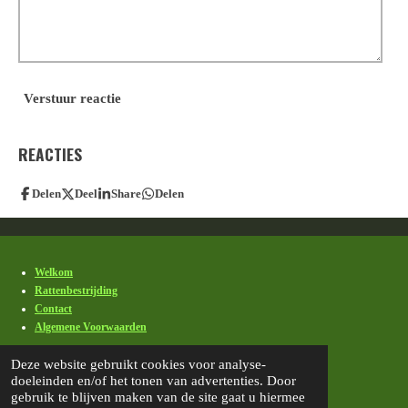
Verstuur reactie
REACTIES
Delen
Deel
Share
Delen
Welkom
Rattenbestrijding
Contact
Algemene Voorwaarden
© 2021 - 2026 Ekorat
Deze website gebruikt cookies voor analyse-
Powered by
JouwWeb
doeleinden en/of het tonen van advertenties. Door
gebruik te blijven maken van de site gaat u hiermee